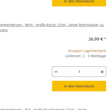
In den Warenkorb
umpenkerzen - Mint - große Kerze 12cm - lange Brenndauer ca.
kranz
26,99 €
*
Knapper Lagerbestand
Lieferzeit: 2 - 3 Werktage
In den Warenkorb
umpenkerzen - Rot - große Rustik Kerze 12cm - lange