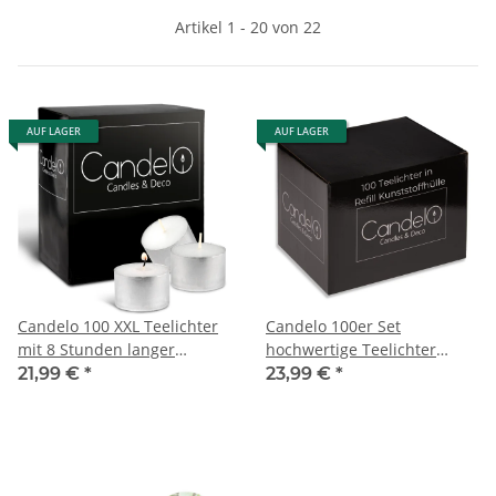
Artikel 1 - 20 von 22
AUF LAGER
AUF LAGER
Candelo 100 XXL Teelichter
Candelo 100er Set
mit 8 Stunden langer
hochwertige Teelichter
Brenndauer - Großpackung
Ambiente unbeduftet – 1,7 x
21,99 €
*
23,99 €
*
Teelichter in Aluminium
3,8cm 4h Brenndauer -
Hülle geruchsneutral in
Kerzen Teelichter Weiß -
Weiß - Universal Alu
Kunststoff Hülle - in
Teelichter
Spender Box