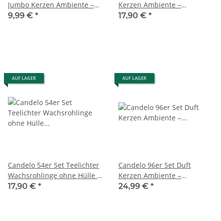
Jumbo Kerzen Ambiente –
Kerzen Ambiente –
Happy Birthday - XXL
Teelichter ohne Hülle zum
9,99 €
*
17,90 €
*
Wachsrohlinge für Teelicht
Nachfüllen – Wachsrohlinge
mit Hülle – Große
Weiß – Plastikfrei ohne Duft
Geburtstagskerzen für
– 6 Std. Brenndauer
Teelichter
AUF LAGER
AUF LAGER
Candelo 54er Set Teelichter
Candelo 96er Set Duft
Wachsrohlinge ohne Hülle -
Kerzen Ambiente –
Nachfüllwachs Kerzen
Duftteelichter Black Rose -
17,90 €
*
24,99 €
*
Vorrats Packung - 6 Std
Teelicht in Kunststoff Hülle
Brenndauer - ohne Duft -
je 3,8x1,7cm - 4 Std
Plastikfrei - rußfrei
Brenndauer – Teelichter