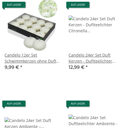
AUF LAGER
AUF LAGER
Candelo 12er Set
Candelo 24er Set Duft
Schwimmkerzen ohne Duft -
Kerzen - Duftteelichter
Schwimmteelichter Weiß -
Citronella - Teelicht in
9,99 €
*
12,99 €
*
Kerze schwimmbare
Kunststoff Hülle
Dekoration - Teelichter - 4
Zitronenduft - 4 Std
Std Brenndauer -
Brenndauer – Teelichter
Schwimmlichter
Zitronella
AUF LAGER
AUF LAGER