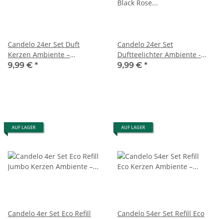
Candelo 24er Set Duft
Candelo 24er Set
Kerzen Ambiente –
Duftteelichter Ambiente -
Duftteelichter Black Rose -
Black Rose Duft Kerze -
9,99 €
*
9,99 €
*
Teelichter Schwarz -
Teelicht in Kunststoff Hülle
Teelicht in Kunststoff Hülle
je 3,8 x 1,7cm - 4Std
je 3,8x1,7cm - 4 Std
Brenndauer - Teelichter
Brenndauer
Schwarz
AUF LAGER
AUF LAGER
Candelo 4er Set Eco Refill
Candelo 54er Set Refill Eco