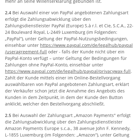
mehr an seine Willenserklärung gebunden ist.
2.4
Bei Auswahl einer von PayPal angebotenen Zahlungsart
erfolgt die Zahlungsabwicklung über den
Zahlungsdienstleister PayPal (Europe) S.à r.l. et Cie, S.C.A., 22-
24 Boulevard Royal, L-2449 Luxemburg (im Folgenden:
„PayPal“), unter Geltung der PayPal-Nutzungsbedingungen,
einsehbar unter
https://www.paypal.com
/de
/legalhub
/paypal
/useragreement-full
oder - falls der Kunde nicht über ein
PayPal-Konto verfügt – unter Geltung der Bedingungen für
Zahlungen ohne PayPal-Konto, einsehbar unter
https://www.paypal.com
/de
/legalhub
/paypal
/privacywax-full
.
Zahlt der Kunde mittels einer im Online-Bestellvorgang
auswählbaren von PayPal angebotenen Zahlungsart, erklärt
der Verkäufer schon jetzt die Annahme des Angebots des
Kunden in dem Zeitpunkt, in dem der Kunde den Button
anklickt, welcher den Bestellvorgang abschließt.
2.5
Bei Auswahl der Zahlungsart „Amazon Payments" erfolgt
die Zahlungsabwicklung über den Zahlungsdienstleister
Amazon Payments Europe s.c.a., 38 avenue John F. Kennedy,
L-1855 Luxemburg (im Folgenden: „Amazon“), unter Geltung