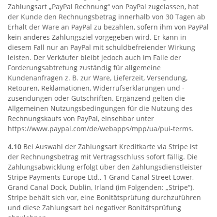
Zahlungsart „PayPal Rechnung“ von PayPal zugelassen, hat
der Kunde den Rechnungsbetrag innerhalb von 30 Tagen ab
Erhalt der Ware an PayPal zu bezahlen, sofern ihm von PayPal
kein anderes Zahlungsziel vorgegeben wird. Er kann in
diesem Fall nur an PayPal mit schuldbefreiender Wirkung
leisten. Der Verkäufer bleibt jedoch auch im Falle der
Forderungsabtretung zuständig für allgemeine
Kundenanfragen z. B. zur Ware, Lieferzeit, Versendung,
Retouren, Reklamationen, Widerrufserklärungen und -
zusendungen oder Gutschriften. Ergänzend gelten die
Allgemeinen Nutzungsbedingungen für die Nutzung des
Rechnungskaufs von PayPal, einsehbar unter
https://www.paypal.com
/de
/webapps
/mpp
/ua
/pui-terms
.
4.10
Bei Auswahl der Zahlungsart Kreditkarte via Stripe ist
der Rechnungsbetrag mit Vertragsschluss sofort fällig. Die
Zahlungsabwicklung erfolgt über den Zahlungsdienstleister
Stripe Payments Europe Ltd., 1 Grand Canal Street Lower,
Grand Canal Dock, Dublin, Irland (im Folgenden: „Stripe“).
Stripe behält sich vor, eine Bonitätsprüfung durchzuführen
und diese Zahlungsart bei negativer Bonitätsprüfung