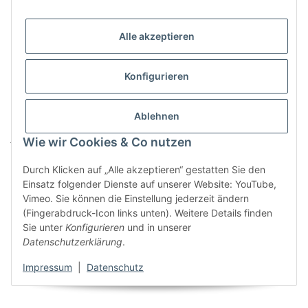
12.6
Das Guthaben eines Geschenkgutscheins wird weder in
Alle akzeptieren
Bargeld ausgezahlt noch verzinst.
12.7
Der Geschenkgutschein ist nur für die Verwendung
Konfigurieren
durch die auf ihm benannte Person bestimmt. Eine
Übertragung des Geschenkgutscheins auf Dritte ist
ausgeschlossen. Der Verkäufer ist berechtigt, jedoch nicht
Ablehnen
verpflichtet, die materielle Anspruchsberechtigung des
jeweiligen Gutscheininhabers zu prüfen.
Wie wir Cookies & Co nutzen
13) Anwendbares Recht
Durch Klicken auf „Alle akzeptieren“ gestatten Sie den
Einsatz folgender Dienste auf unserer Website: YouTube,
Für sämtliche Rechtsbeziehungen der Parteien gilt das Recht
Vimeo. Sie können die Einstellung jederzeit ändern
der Bundesrepublik Deutschland unter Ausschluss der
(Fingerabdruck-Icon links unten). Weitere Details finden
Gesetze über den internationalen Kauf beweglicher Waren.
Sie unter
Konfigurieren
und in unserer
Bei Verbrauchern gilt diese Rechtswahl nur insoweit, als nicht
Datenschutzerklärung
.
der durch zwingende Bestimmungen des Rechts des Staates,
in dem der Verbraucher seinen gewöhnlichen Aufenthalt hat,
Impressum
|
Datenschutz
gewährte Schutz entzogen wird.
14) Gerichtsstand