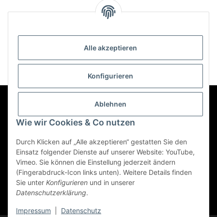
Alle akzeptieren
Konfigurieren
Ablehnen
Informationen
Wie wir Cookies & Co nutzen
Durch Klicken auf „Alle akzeptieren“ gestatten Sie den
Gesetzliche Informationen
Einsatz folgender Dienste auf unserer Website: YouTube,
Vimeo. Sie können die Einstellung jederzeit ändern
(Fingerabdruck-Icon links unten). Weitere Details finden
Vertrag widerrufen
Sie unter
Konfigurieren
und in unserer
Datenschutzerklärung
.
* Alle Preise inkl. gesetzlicher USt., zzgl.
Versand
Impressum
|
Datenschutz